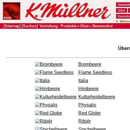
Startsei
Obst
Kernob
K. Müllner
[Sitemap]
[Suchen]
Vertiefung:
Produkte
»
Obst
» Beerenobst
Über
Brombeere
Flame Seedless
Italia
Himbeere
Kulturheidelbeere
Physalis
Red Globe
Ribiér
Stachelbeere