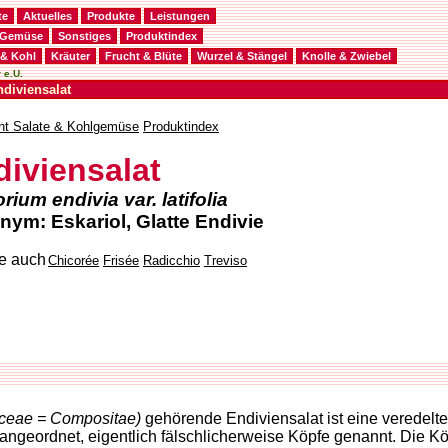
te
Aktuelles
Produkte
Leistungen
Gemüse
Sonstiges
Produktindex
 & Kohl
Kräuter
Frucht & Blüte
Wurzel & Stängel
Knolle & Zwiebel
 e.U.
ndiviensalat
ht Salate & Kohlgemüse
Produktindex
diviensalat
rium endivia var. latifolia
ym: Eskariol, Glatte Endivie
Chicorée
Frisée
Radicchio
Treviso
aceae = Compositae)
gehörende Endiviensalat ist eine veredelte 
angeordnet, eigentlich fälschlicherweise Köpfe genannt. Die Köp