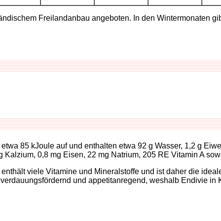
nländischem Freilandanbau angeboten. In den Wintermonaten gi
twa 85 kJoule auf und enthalten etwa 92 g Wasser, 1,2 g Eiweiß,
Kalzium, 0,8 mg Eisen, 22 mg Natrium, 205 RE Vitamin A sowi
er enthält viele Vitamine und Mineralstoffe und ist daher die ide
rkt verdauungsfördernd und appetitanregend, weshalb Endivie in