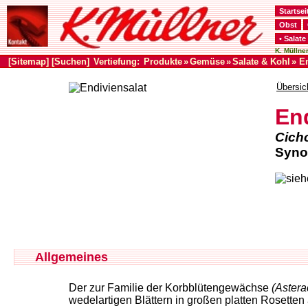
Startsei
Obst
• Salate
K. Müllner
[Sitemap]
[Suchen]
Vertiefung:
Produkte
»
Gemüse
»
Salate & Kohl
» E
Übersic
En
Cicho
Synon
Allgemeines
Der zur Familie der Korbblütengewächse
(Aster
wedelartigen Blättern in großen platten Rosetten 