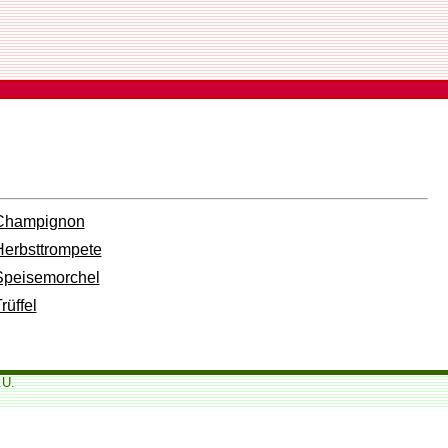
Champignon
Herbsttrompete
Speisemorchel
rüffel
.U.