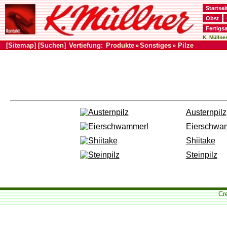
Startsei
Obst
Fertigsa
K. Müllner
[Sitemap]
[Suchen]
Vertiefung:
Produkte
»
Sonstiges
» Pilze
Austernpilz
Eierschwa
Shiitake
Steinpilz
Cr