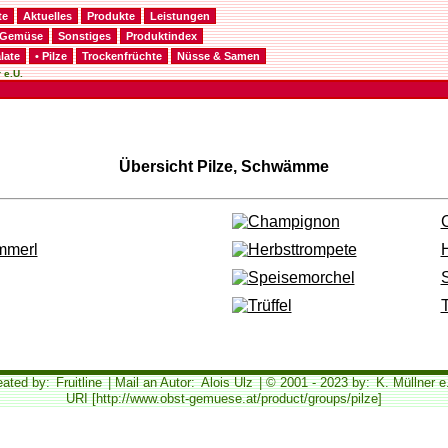
te
Aktuelles
Produkte
Leistungen
Gemüse
Sonstiges
Produktindex
late
• Pilze
Trockenfrüchte
Nüsse & Samen
 e.U.
Übersicht Pilze, Schwämme
mmerl
T
eated by:
Fruitline
| Mail an Autor:
Alois Ulz
| © 2001 - 2023 by:
K. Müllner e
URI [http://www.obst-gemuese.at/product/groups/pilze]