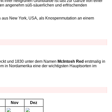
it ihrer hellgrünen Grundfarbe ist fast zur Gänze von einer
einen angenehm süß-säuerlichen und erfrischenden
s aus New York, USA, als Knospenmutation an einem
tdeckt und 1830 unter dem Namen
McIntosh Red
erstmalig in
lem in Nordamerika eine der wichtigsten Hauptsorten im
Nov
Dez