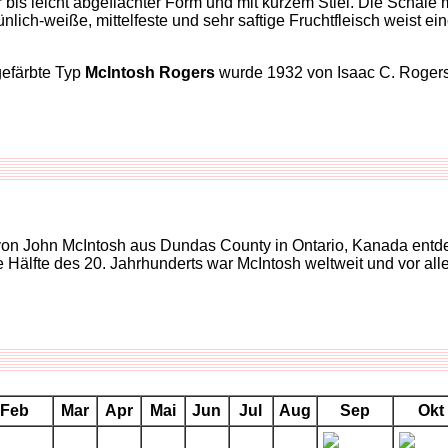
r bis leicht abgeflachter Form und mit kurzem Stiel. Die Schale m
nlich-weiße, mittelfeste und sehr saftige Fruchtfleisch weist 
gefärbte Typ
McIntosh Rogers
wurde 1932 von Isaac C. Roger
6 von John McIntosh aus Dundas County in Ontario, Kanada en
te Hälfte des 20. Jahrhunderts war McIntosh weltweit und vor al
Feb
Mar
Apr
Mai
Jun
Jul
Aug
Sep
Okt