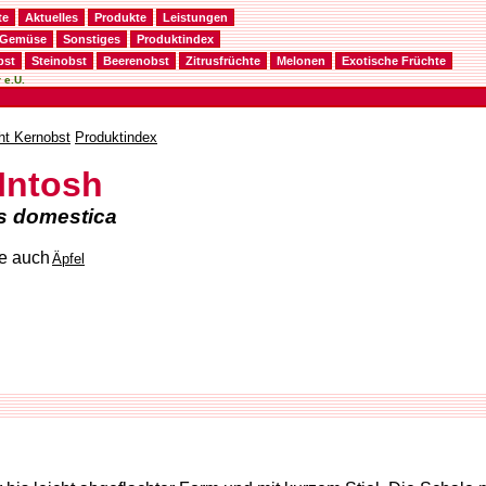
te
Aktuelles
Produkte
Leistungen
Gemüse
Sonstiges
Produktindex
bst
Steinobst
Beerenobst
Zitrusfrüchte
Melonen
Exotische Früchte
 e.U.
ht Kernobst
Produktindex
Intosh
s domestica
Äpfel