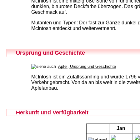
McIntosh ist eine mittelgroße Sorte von rundliche
dunklen, blauroten Deckfarbe überzogen. Das grü
Geschmack auf.
Mutanten und Typen: Der fast zur Gänze dunkel 
McIntosh entdeckt und weitervermehrt.
Ursprung und Geschichte
Äpfel, Ursprung und Geschichte
McIntosh ist ein Zufallssämling und wurde 179
Verkehr gebracht. Von da an bis weit in die zwei
Apfelanbau.
Herkunft und Verfügbarkeit
Jan