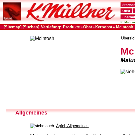
Startsei
Obst
• Kerno
K. Müllner
[Sitemap]
[Suchen]
Vertiefung:
Produkte
»
Obst
»
Kernobst
» McIntosh
Übersic
Mc
Malu
Allgemeines
Äpfel, Allgemeines