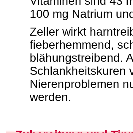
Vitaminen sind 43 
100 mg Natrium und
Zeller wirkt harntre
fieberhemmend, sc
blähungstreibend. Al
Schlankheitskuren v
Nierenproblemen nu
werden.