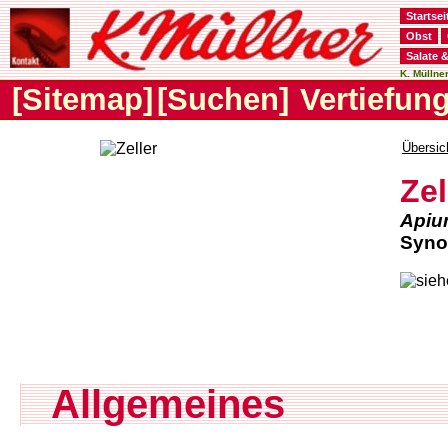
Startsei
Obst
Salate 
K. Müllner
[Sitemap]
[Suchen]
Vertiefun
Übersic
Zel
Apiu
Syno
Allgemeines