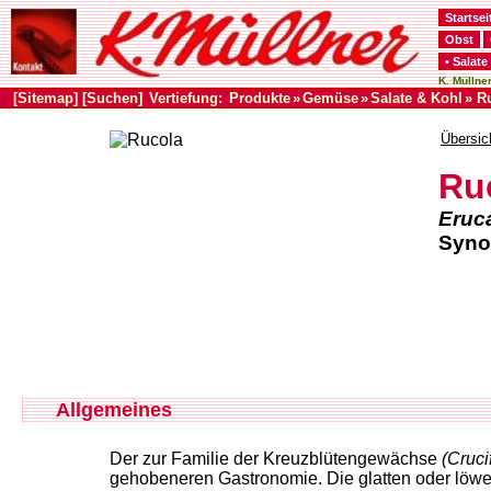
Startsei
Obst
• Salate
K. Müllner
[Sitemap]
[Suchen]
Vertiefung:
Produkte
»
Gemüse
»
Salate & Kohl
» R
Übersic
Ru
Eruca
Syno
Allgemeines
Der zur Familie der Kreuzblütengewächse
(Cruci
gehobeneren Gastronomie. Die glatten oder löwen