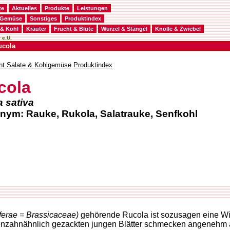
te
Aktuelles
Produkte
Leistungen
Gemüse
Sonstiges
Produktindex
 & Kohl
Kräuter
Frucht & Blüte
Wurzel & Stängel
Knolle & Zwiebel
 e.U.
ucola
ht Salate & Kohlgemüse
Produktindex
cola
 sativa
nym: Rauke, Rukola, Salatrauke, Senfkohl
ferae = Brassicaceae)
gehörende Rucola ist sozusagen eine Wie
zahnähnlich gezackten jungen Blätter schmecken angenehm arom