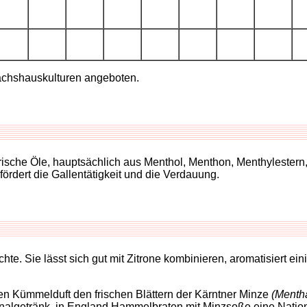
ächshauskulturen angeboten.
erische Öle, hauptsächlich aus Menthol, Menthon, Menthylestern
ördert die Gallentätigkeit und die Verdauung.
hte. Sie lässt sich gut mit Zitrone kombinieren, aromatisiert 
en Kümmelduft den frischen Blättern der Kärntner Minze
(Mentha
ionalgetränk, in England Hammelbraten mit Minzsoße eine Natio