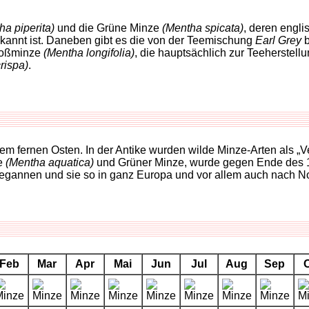
ha piperita)
und die Grüne Minze
(Mentha spicata)
, deren engl
annt ist. Daneben gibt es die von der Teemischung
Earl Grey
b
 Roßminze
(Mentha longifolia)
, die hauptsächlich zur Teeherstel
rispa)
.
em fernen Osten. In der Antike wurden wilde Minze-Arten als 
ze
(Mentha aquatica)
und Grüner Minze, wurde gegen Ende des 1
 begannen und sie so in ganz Europa und vor allem auch nach N
Feb
Mar
Apr
Mai
Jun
Jul
Aug
Sep