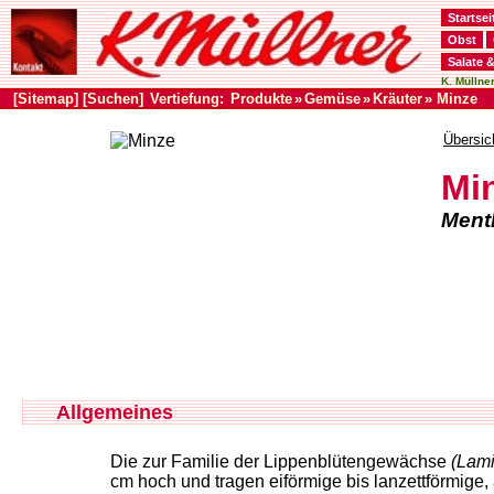
Startsei
Obst
Salate 
K. Müllner
[Sitemap]
[Suchen]
Vertiefung:
Produkte
»
Gemüse
»
Kräuter
» Minze
Übersic
Mi
Ment
Allgemeines
Die zur Familie der Lippenblütengewächse
(Lami
cm hoch und tragen eiförmige bis lanzettförmige, 