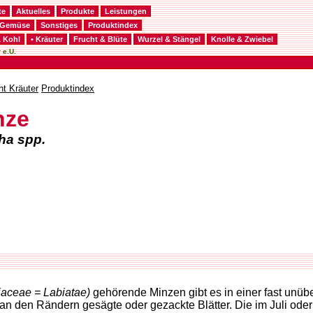
te
Aktuelles
Produkte
Leistungen
Gemüse
Sonstiges
Produktindex
& Kohl
• Kräuter
Frucht & Blüte
Wurzel & Stängel
Knolle & Zwiebel
 e.U.
ht Kräuter
Produktindex
nze
ha spp.
aceae = Labiatae)
gehörende Minzen gibt es in einer fast unüb
an den Rändern gesägte oder gezackte Blätter. Die im Juli oder 