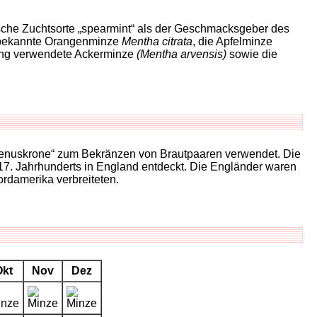
ische Zuchtsorte „spearmint“ als der Geschmacksgeber des
ekannte Orangenminze
Mentha citrata
, die Apfelminze
lung verwendete Ackerminze
(Mentha arvensis)
sowie die
„Venuskrone“ zum Bekränzen von Brautpaaren verwendet. Die
7. Jahrhunderts in England entdeckt. Die Engländer waren
ordamerika verbreiteten.
Okt
Nov
Dez