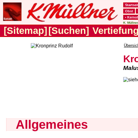
Startsei
Obst
• Kerno
K. Müllner
[Sitemap]
[Suchen]
Vertiefun
Übersic
Kr
Malu
Allgemeines